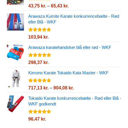
Vurderet
Prisinterval:
43,75
kr.
–
65,43
kr.
4.80
ud af
43,75 kr.
5
Arawaza Kumite Karate konkurrencebælte - Rød
til
eller Blå - WKF
65,43 kr.
Vurderet
103,94
kr.
4.67
ud af
5
Arawaza karatehandsker blå eller rød - WKF
Vurderet
298,37
kr.
4.82
ud af
5
Kimono Karate Tokaido Kata Master - WKF
Vurderet
Prisinterval:
717,13
kr.
–
904,08
kr.
4.72
ud af
717,13 kr.
5
Tokaido Karate konkurrencebælte - Rød eller Blå -
til
WKF godkendt
904,08 kr.
Vurderet
96,47
kr.
4.72
ud af
5