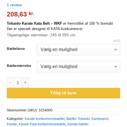
Bedømt
1
1
review
som
5.00
ud af 5
208,63
kr.
baseret på
kundebedømmelse
Tokaido Karate Kata Belt – WKF
er fremstillet af 100 % bomuld.
Det er specielt designet til KATA-konkurrencer.
Tilgængelige størrelser: 245 til 355 cm
RYD
Bæltefarve
Bæltestørrelse
Tokaido Karate Kata Bælte - WKF antal
Tilføj til kurv
Varenummer (SKU):
3154000
Kategorier:
Karate konkurrencebælter
,
Bælter-Tokaido
,
Kampsport
,
Karate
,
Karate Kata konkurrencebælte
,
Karate-bælter