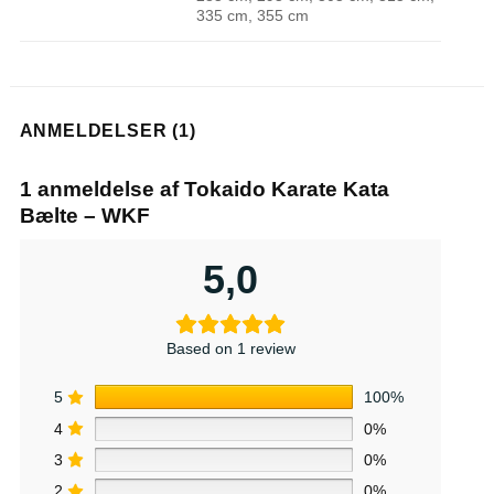
335 cm, 355 cm
ANMELDELSER (1)
1 anmeldelse af
Tokaido Karate Kata
Bælte – WKF
5,0
Based on 1 review
5
100%
4
0%
3
0%
2
0%