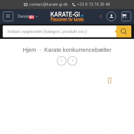
Fortsæt
contact@karate-gi.dk
+33 9 73 76 30 48
til
Dansk
indhold
Products
search
Hjem
-
Karate konkurrencebælter