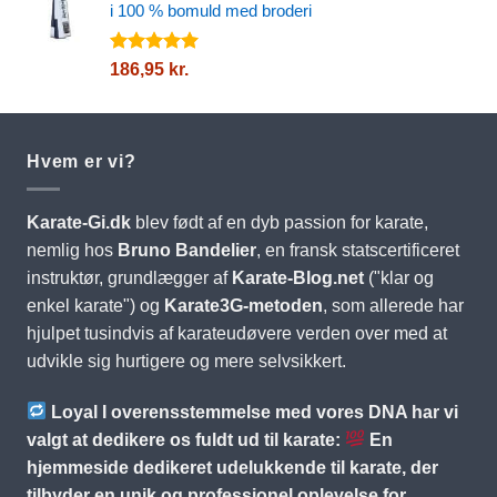
i 100 % bomuld med broderi
747,05 kr.
Vurderet
186,95
kr.
5.00
ud af
5
Hvem er vi?
Karate-Gi.dk
blev født af en dyb passion for karate,
nemlig hos
Bruno Bandelier
, en fransk statscertificeret
instruktør, grundlægger af
Karate-Blog.net
("klar og
enkel karate") og
Karate3G-metoden
, som allerede har
hjulpet tusindvis af karateudøvere verden over med at
udvikle sig hurtigere og mere selvsikkert.
Loyal I overensstemmelse med vores DNA har vi
valgt at dedikere os fuldt ud til karate:
En
hjemmeside dedikeret udelukkende til karate, der
tilbyder en unik og professionel oplevelse for