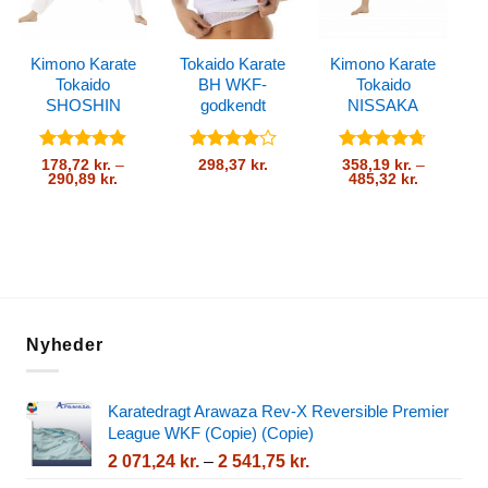
Kimono Karate
Tokaido Karate
Kimono Karate
Tokaido
BH WKF-
Tokaido
b
SHOSHIN
godkendt
NISSAKA
Vurderet
Vurderet
Vurderet
178,72
kr.
–
298,37
kr.
358,19
kr.
–
Prisinterval:
Prisinterva
290,89
kr.
485,32
kr.
4.91
ud af
4
ud af
4.7
ud af
178,72 kr.
358,19 kr.
5
5
5
til
til
290,89 kr.
485,32 kr.
Nyheder
Karatedragt Arawaza Rev-X Reversible Premier
League WKF (Copie) (Copie)
Prisinterval:
2 071,24
kr.
–
2 541,75
kr.
2