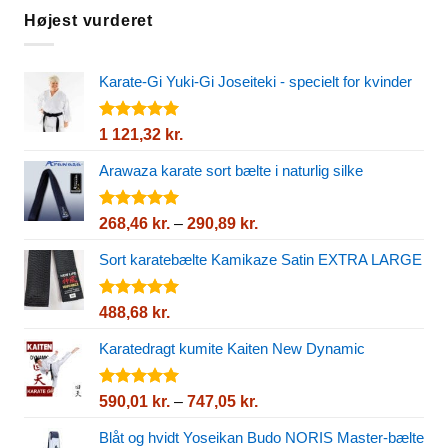
Højest vurderet
Karate-Gi Yuki-Gi Joseiteki - specielt for kvinder
Vurderet
1 121,32
kr.
5.00
ud af
5
Arawaza karate sort bælte i naturlig silke
Vurderet
Prisinterval:
268,46
kr.
–
290,89
kr.
5.00
ud af
268,46 kr.
5
Sort karatebælte Kamikaze Satin EXTRA LARGE
til
290,89 kr.
Vurderet
488,68
kr.
5.00
ud af
5
Karatedragt kumite Kaiten New Dynamic
Vurderet
Prisinterval:
590,01
kr.
–
747,05
kr.
5.00
ud af
590,01 kr.
5
Blåt og hvidt Yoseikan Budo NORIS Master-bælte
til