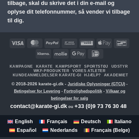
tilbage, skal du skrive det i din e-mail og
oplyse dit telefonnummer, så vender vi tilbage
til dig.
Visa
MasterCard
PayPal
Bankoverførsel
Western
Apple
Banc
Union
Pay
Klarna
Mollie
Google
IDeal
Pay
KAMPAGNE
KARATE
KAMPSPORT
SPORTSTØJ
UDSTYR
WKF-PRODUKTER
VORES ATLETER
KUNDEANMELDELSER KARATE-GI
HJÆLP?
AKADEMIET
© 2018-2026 karate-gi.dk -
Juridiske Oplysninger (GTCU)
-
Betingelser for Levering
-
Fortrolighedspolitik
-
Vilkaar og
betingelser for salg
contact@karate-gi.dk
+33 (0)9 73 76 30 48
ou
English
Français
Deutsch
Italiano
Español
Nederlands
Français (Belge)