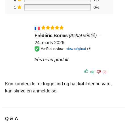
1
0%
Vurderet
5
Frédéric Bories
(Achat vérifié)
–
ud af 5
24. marts 2026
Verified review -
view original
très beau produit
(0)
(0)
Kun kunder, der er logget ind og har købt denne vare,
kan skrive en anmeldelse.
Q & A