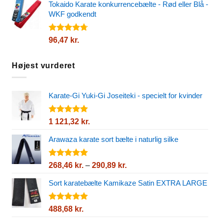
5
Tokaido Karate konkurrencebælte - Rød eller Blå -
til
WKF godkendt
904,08 kr.
Vurderet
96,47
kr.
4.72
ud af
5
Højest vurderet
Karate-Gi Yuki-Gi Joseiteki - specielt for kvinder
Vurderet
1 121,32
kr.
5.00
ud af
5
Arawaza karate sort bælte i naturlig silke
Vurderet
Prisinterval:
268,46
kr.
–
290,89
kr.
5.00
ud af
268,46 kr.
5
Sort karatebælte Kamikaze Satin EXTRA LARGE
til
290,89 kr.
Vurderet
488,68
kr.
5.00
ud af