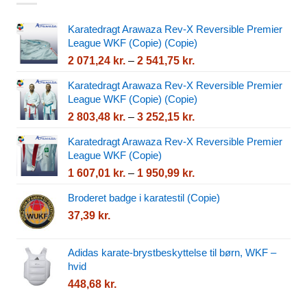
Karatedragt Arawaza Rev-X Reversible Premier
League WKF (Copie) (Copie)
Prisinterval:
2 071,24
kr.
–
2 541,75
kr.
2
Karatedragt Arawaza Rev-X Reversible Premier
071,24 kr.
League WKF (Copie) (Copie)
til
Prisinterval:
2 803,48
kr.
–
3 252,15
kr.
2
2
541,75 kr.
Karatedragt Arawaza Rev-X Reversible Premier
803,48 kr.
League WKF (Copie)
til
Prisinterval:
1 607,01
kr.
–
1 950,99
kr.
3
1
252,15 kr.
Broderet badge i karatestil (Copie)
607,01 kr.
37,39
kr.
til
1
950,99 kr.
Adidas karate-brystbeskyttelse til børn, WKF –
hvid
448,68
kr.