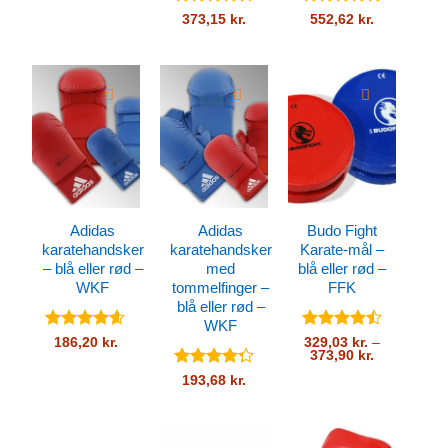
Vurderet
Vurderet
373,15
kr.
552,62
kr.
4.54
ud af
4.86
ud af
5
5
Adidas
Adidas
Budo Fight
karatehandsker
karatehandsker
Karate-mål –
– blå eller rød –
med
blå eller rød –
WKF
tommelfinger –
FFK
blå eller rød –
WKF
Vurderet
Vurderet
186,20
kr.
329,03
kr.
–
Prisinterval:
373,90
kr.
4.57
ud af
4.5
ud af
329,03 kr.
5
5
Vurderet
193,68
kr.
til
373,90 kr.
4.32
ud
af 5