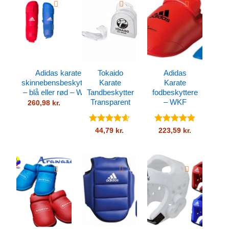
Adidas karate
Tokaido
Adidas
skinnebensbeskyttere
Karate
Karate
– blå eller rød – WKF
Tandbeskytter
fodbeskyttere
Transparent
– WKF
260,98
kr.
Vurderet
Vurderet
44,79
kr.
223,59
kr.
4.58
ud af
4.83
ud af
5
5