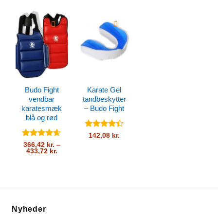
5
Budo Fight
Karate Gel
vendbar
tandbeskytter
karatesmæk
– Budo Fight
blå og rød
Vurderet
142,08
kr.
4.4
ud af
Vurderet
366,42
kr.
–
5
Prisinterval:
433,72
kr.
4.53
ud af
366,42 kr.
5
til
433,72 kr.
Nyheder