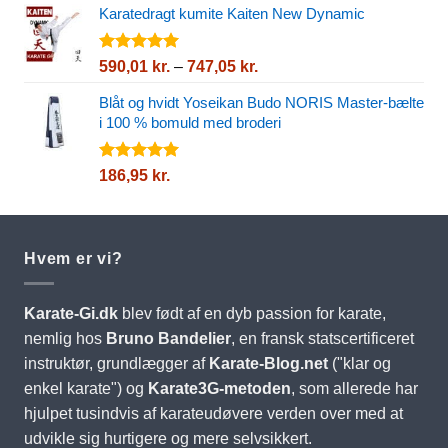
5
Karatedragt kumite Kaiten New Dynamic
Vurderet
Prisinterval:
590,01
kr.
–
747,05
kr.
5.00
ud af
590,01 kr.
5
Blåt og hvidt Yoseikan Budo NORIS Master-bælte
til
i 100 % bomuld med broderi
747,05 kr.
Vurderet
186,95
kr.
5.00
ud af
5
Hvem er vi?
Karate-Gi.dk
blev født af en dyb passion for karate,
nemlig hos
Bruno Bandelier
, en fransk statscertificeret
instruktør, grundlægger af
Karate-Blog.net
("klar og
enkel karate") og
Karate3G-metoden
, som allerede har
hjulpet tusindvis af karateudøvere verden over med at
udvikle sig hurtigere og mere selvsikkert.