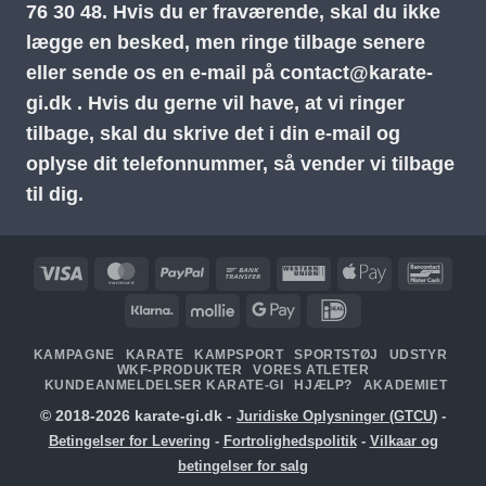
76 30 48.
Hvis du er fraværende, skal du ikke
lægge en besked, men ringe tilbage senere
eller sende os en e-mail på
contact@karate-
gi.dk
. Hvis du gerne vil have, at vi ringer
tilbage, skal du skrive det i din e-mail og
oplyse dit telefonnummer, så vender vi tilbage
til dig.
Visa
MasterCard
PayPal
Bankoverførsel
Western
Apple
Banc
Union
Pay
Klarna
Mollie
Google
IDeal
Pay
KAMPAGNE
KARATE
KAMPSPORT
SPORTSTØJ
UDSTYR
WKF-PRODUKTER
VORES ATLETER
KUNDEANMELDELSER KARATE-GI
HJÆLP?
AKADEMIET
© 2018-2026 karate-gi.dk -
Juridiske Oplysninger (GTCU)
-
Betingelser for Levering
-
Fortrolighedspolitik
-
Vilkaar og
betingelser for salg