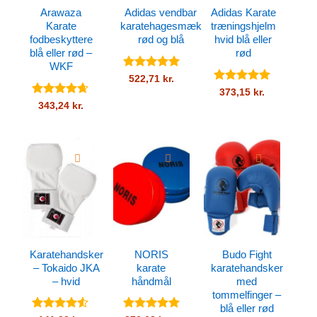
Arawaza
Adidas vendbar
Adidas Karate
Karate
karatehagesmæk
træningshjelm
fodbeskyttere
rød og blå
hvid blå eller
blå eller rød –
rød
WKF
Vurderet
5
522,71
kr.
ud af 5
Vurderet
5
373,15
kr.
ud af 5
Vurderet
343,24
kr.
4.59
ud af
5
Karatehandsker
NORIS
Budo Fight
– Tokaido JKA
karate
karatehandsker
– hvid
håndmål
med
tommelfinger –
blå eller rød