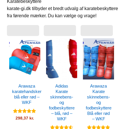
Karatebeskyttere
karate-gi.dk tilbyder et bredt udvalg af karatebeskyttere
fra førende mærker. Du kan vælge og vrage!
Arawaza
Adidas
Arawaza
karatehandsker
Karate
Karate
blå eller rød –
skinnebens-
skinnebens-
WKF
og
og
fodbeskyttere
fodbeskyttere
– blå, rød –
Blå eller rød
Vurderet
298,37
kr.
WKF
– WKF
4.82
ud af
5