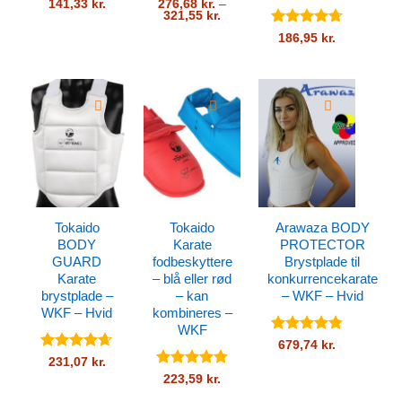
Vurderet
Vurderet
5
141,33
kr.
276,68
kr.
–
Prisinterval:
321,55
kr.
4.46
ud af
ud af 5
276,68 kr.
5
Vurderet
til
186,95
kr.
321,55 kr.
4.7
ud af
5
Tokaido
Tokaido
Arawaza BODY
BODY
Karate
PROTECTOR
GUARD
fodbeskyttere
Brystplade til
Karate
– blå eller rød
konkurrencekarate
brystplade –
– kan
– WKF – Hvid
WKF – Hvid
kombineres –
WKF
Vurderet
679,74
kr.
4.78
ud af
Vurderet
231,07
kr.
5
4.61
ud af
Vurderet
223,59
kr.
5
4.79
ud af