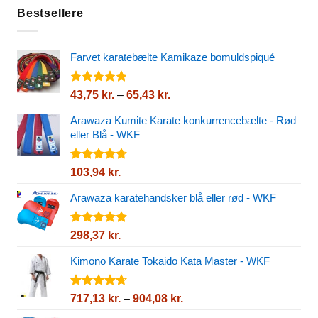
Bestsellere
Farvet karatebælte Kamikaze bomuldspiqué
Vurderet
Prisinterval:
43,75
kr.
–
65,43
kr.
4.80
ud af
43,75 kr.
5
Arawaza Kumite Karate konkurrencebælte - Rød
til
eller Blå - WKF
65,43 kr.
Vurderet
103,94
kr.
4.67
ud af
5
Arawaza karatehandsker blå eller rød - WKF
Vurderet
298,37
kr.
4.82
ud af
5
Kimono Karate Tokaido Kata Master - WKF
Vurderet
Prisinterval:
717,13
kr.
–
904,08
kr.
4.72
ud af
717,13 kr.