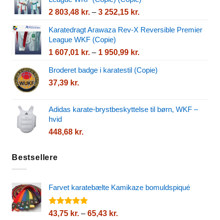
til
Prisinterval:
2 803,48
kr.
–
3 252,15
kr.
2
2
541,75 kr.
Karatedragt Arawaza Rev-X Reversible Premier
803,48 kr.
League WKF (Copie)
til
Prisinterval:
1 607,01
kr.
–
1 950,99
kr.
3
1
252,15 kr.
Broderet badge i karatestil (Copie)
607,01 kr.
37,39
kr.
til
1
950,99 kr.
Adidas karate-brystbeskyttelse til børn, WKF –
hvid
448,68
kr.
Bestsellere
Farvet karatebælte Kamikaze bomuldspiqué
Vurderet
Prisinterval:
43,75
kr.
–
65,43
kr.