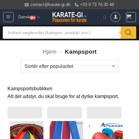
Fortsæt
contact@karate-gi.dk
+33 9 73 76 30 48
til
Dansk
indhold
Products
search
Hjem
-
Kampsport
Kampsportsbutikken
Alt det udstyr, du skal bruge for at dyrke kampsport.