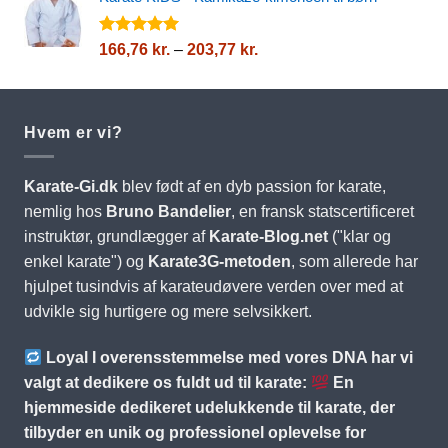
016,25 kr.
til
1
Vurderet
Prisinterval:
166,76
kr.
–
203,77
kr.
5.00
ud af
352,76 kr.
166,76 kr.
5
til
203,77 kr.
Hvem er vi?
Karate-Gi.dk
blev født af en dyb passion for karate,
nemlig hos
Bruno Bandelier
, en fransk statscertificeret
instruktør, grundlægger af
Karate-Blog.net
("klar og
enkel karate") og
Karate3G-metoden
, som allerede har
hjulpet tusindvis af karateudøvere verden over med at
udvikle sig hurtigere og mere selvsikkert.
Loyal I overensstemmelse med vores DNA har vi
valgt at dedikere os fuldt ud til karate:
En
hjemmeside dedikeret udelukkende til karate, der
tilbyder en unik og professionel oplevelse for