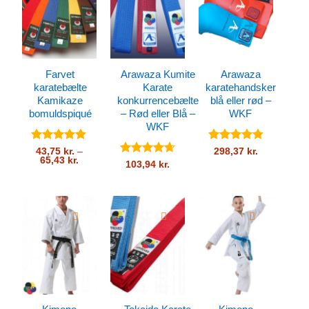
Farvet
Arawaza Kumite
Arawaza
karatebælte
Karate
karatehandsker
Kamikaze
konkurrencebælte
blå eller rød –
bomuldspiqué
– Rød eller Blå –
WKF
WKF
Vurderet
Vurderet
43,75
kr.
–
298,37
kr.
Prisinterval:
65,43
kr.
4.8
ud af
4.82
ud af
Vurderet
103,94
kr.
43,75 kr.
5
5
4.67
ud af
til
5
65,43 kr.