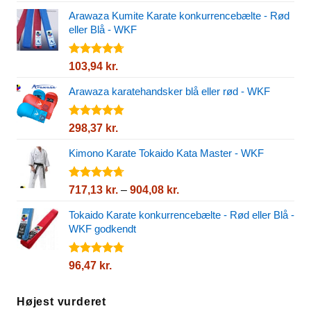
4.80
ud af
43,75 kr.
5
Arawaza Kumite Karate konkurrencebælte - Rød
til
eller Blå - WKF
65,43 kr.
Vurderet
103,94
kr.
4.67
ud af
5
Arawaza karatehandsker blå eller rød - WKF
Vurderet
298,37
kr.
4.82
ud af
5
Kimono Karate Tokaido Kata Master - WKF
Vurderet
Prisinterval:
717,13
kr.
–
904,08
kr.
4.72
ud af
717,13 kr.
5
Tokaido Karate konkurrencebælte - Rød eller Blå -
til
WKF godkendt
904,08 kr.
Vurderet
96,47
kr.
4.73
ud af
5
Højest vurderet