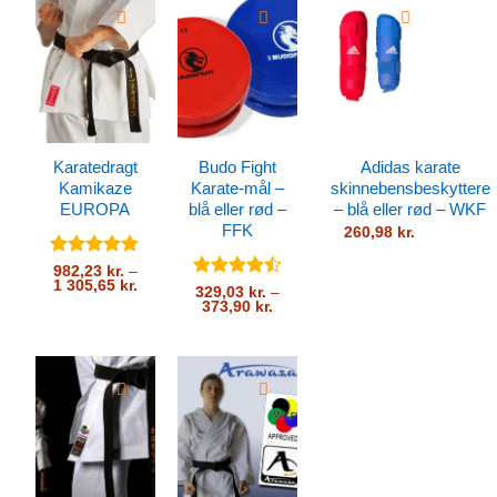
Karatedragt
Budo Fight
Adidas karate
Kamikaze
Karate-mål –
skinnebensbeskyttere
EUROPA
blå eller rød –
– blå eller rød – WKF
FFK
260,98
kr.
Vurderet
982,23
kr.
–
Prisinterval:
1 305,65
kr.
4.76
ud af
Vurderet
329,03
kr.
–
982,23 kr.
5
Prisinterval:
373,90
kr.
4.5
ud af
til
329,03 kr.
5
1
til
305,65 kr.
373,90 kr.