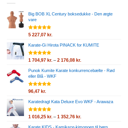
Big BOB XL Century boksedukke - Den ægte
vare
Vurderet
5 227,07
kr.
5.00
ud af
5
Karate-Gi Hirota PINACK for KUMITE
Vurderet
Prisinterval:
1 704,97
kr.
–
2 176,08
kr.
5.00
ud af
1
5
Punok Kumite Karate konkurrencebælte - Rød
704,97 kr.
eller Blå - WKF
til
2
176,08 kr.
Vurderet
96,47
kr.
5.00
ud af
5
Karatedragt Kata Deluxe Evo WKF - Arawaza
Vurderet
Prisinterval:
1 016,25
kr.
–
1 352,76
kr.
5.00
ud af
1
5
Karate KIDS - Kamikaze-kimonoen til børn