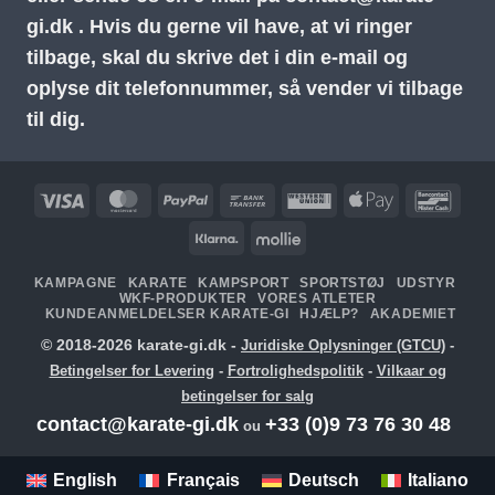
gi.dk
. Hvis du gerne vil have, at vi ringer
tilbage, skal du skrive det i din e-mail og
oplyse dit telefonnummer, så vender vi tilbage
til dig.
Visa
MasterCard
PayPal
Bankoverførsel
Western
Apple
Banc
Union
Pay
Klarna
Mollie
KAMPAGNE
KARATE
KAMPSPORT
SPORTSTØJ
UDSTYR
WKF-PRODUKTER
VORES ATLETER
KUNDEANMELDELSER KARATE-GI
HJÆLP?
AKADEMIET
© 2018-2026 karate-gi.dk -
Juridiske Oplysninger (GTCU)
-
Betingelser for Levering
-
Fortrolighedspolitik
-
Vilkaar og
betingelser for salg
contact@karate-gi.dk
+33 (0)9 73 76 30 48
ou
English
Français
Deutsch
Italiano