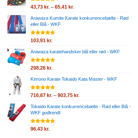
Vurderet
Prisinterval:
43,73
kr.
–
65,41
kr.
4.80
ud af
43,73 kr.
5
Arawaza Kumite Karate konkurrencebælte - Rød
til
eller Blå - WKF
65,41 kr.
Vurderet
103,91
kr.
4.67
ud af
5
Arawaza karatehandsker blå eller rød - WKF
Vurderet
298,26
kr.
4.82
ud af
5
Kimono Karate Tokaido Kata Master - WKF
Vurderet
Prisinterval:
716,87
kr.
–
903,75
kr.
4.72
ud af
716,87 kr.
5
Tokaido Karate konkurrencebælte - Rød eller Blå -
til
WKF godkendt
903,75 kr.
Vurderet
96,43
kr.
4.72
ud af
5