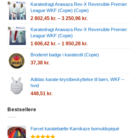
Karatedragt Arawaza Rev-X Reversible Premier
070,48 kr.
League WKF (Copie) (Copie)
til
Prisinterval:
2 802,45
kr.
–
3 250,96
kr.
2
2
540,82 kr.
Karatedragt Arawaza Rev-X Reversible Premier
802,45 kr.
League WKF (Copie)
til
Prisinterval:
1 606,42
kr.
–
1 950,28
kr.
3
1
250,96 kr.
Broderet badge i karatestil (Copie)
606,42 kr.
37,38
kr.
til
1
950,28 kr.
Adidas karate-brystbeskyttelse til børn, WKF –
hvid
448,51
kr.
Bestsellere
Farvet karatebælte Kamikaze bomuldspiqué