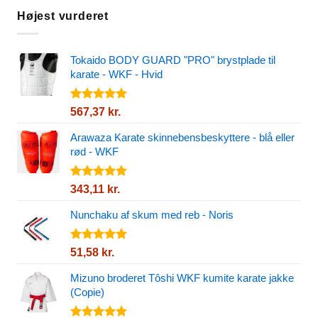
Højest vurderet
Tokaido BODY GUARD "PRO" brystplade til
karate - WKF - Hvid
Vurderet
567,37
kr.
5.00
ud af
5
Arawaza Karate skinnebensbeskyttere - blå eller
rød - WKF
Vurderet
343,11
kr.
5.00
ud af
5
Nunchaku af skum med reb - Noris
Vurderet
51,58
kr.
5.00
ud af
5
Mizuno broderet Tôshi WKF kumite karate jakke
(Copie)