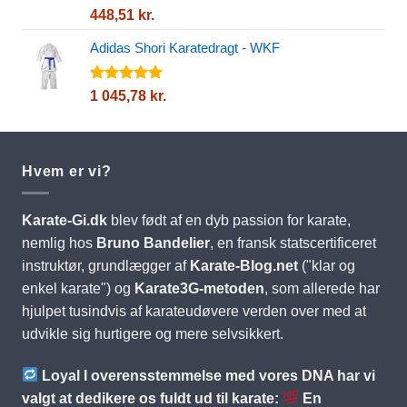
Vurderet
448,51
kr.
5.00
ud af
5
Adidas Shori Karatedragt - WKF
Vurderet
1 045,78
kr.
5.00
ud af
5
Hvem er vi?
Karate-Gi.dk
blev født af en dyb passion for karate,
nemlig hos
Bruno Bandelier
, en fransk statscertificeret
instruktør, grundlægger af
Karate-Blog.net
("klar og
enkel karate") og
Karate3G-metoden
, som allerede har
hjulpet tusindvis af karateudøvere verden over med at
udvikle sig hurtigere og mere selvsikkert.
Loyal I overensstemmelse med vores DNA har vi
valgt at dedikere os fuldt ud til karate:
En