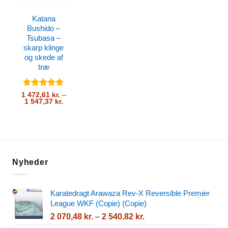
Katana
Bushido –
Tsubasa –
skarp klinge
og skede af
træ
Vurderet
5
1 472,61
kr.
–
Prisinterval:
1 547,37
kr.
ud af 5
1
472,61 kr.
til
1
547,37 kr.
Nyheder
Karatedragt Arawaza Rev-X Reversible Premier
League WKF (Copie) (Copie)
Prisinterval:
2 070,48
kr.
–
2 540,82
kr.
2