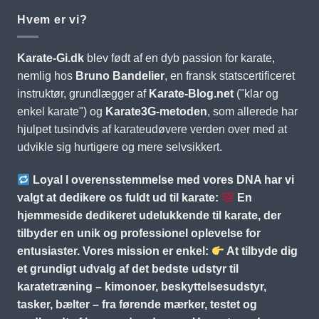
Hvem er vi?
Karate-Gi.dk
blev født af en dyb passion for karate,
nemlig hos
Bruno Bandelier
, en fransk statscertificeret
instruktør, grundlægger af
Karate-Blog.net
("klar og
enkel karate") og
Karate3G-metoden
, som allerede har
hjulpet tusindvis af karateudøvere verden over med at
udvikle sig hurtigere og mere selvsikkert.
Loyal I overensstemmelse med vores DNA har vi
valgt at dedikere os fuldt ud til karate:
En
hjemmeside dedikeret udelukkende til karate, der
tilbyder en unik og professionel oplevelse for
entusiaster. Vores mission er enkel:
At tilbyde dig
et grundigt udvalg af det bedste udstyr til
karatetræning – kimonoer, beskyttelsesudstyr,
tasker, bælter – fra førende mærker, testet og