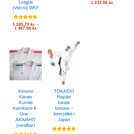
League
1 232,66
kr.
(Velcro) WKF
Vurderet
5
1 285,73
kr.
–
Prisinterval:
1 487,56
kr.
ud af 5
1
285,73 kr.
til
1
487,56 kr.
Kimono
TOKAIDO
Karate
Hayate
Kumite
karate
Kamikaze K-
kimono –
One –
fremstillet i
AKA/AHO
Japan
(vendbar)