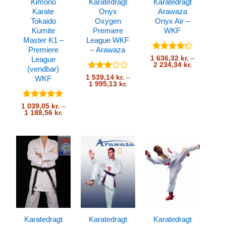
Kimono
Karatedragt
Karatedragt
Karate
Onyx
Arawaza
Tokaido
Oxygen
Onyx Air –
Kumite
Premiere
WKF
Master K1 –
League WKF
Premiere
– Arawaza
Vurderet
1 636,32
kr.
–
League
Prisinterval
2 234,34
kr.
4.3
ud af
(vendbar)
1
5
Vurderet
1 539,14
kr.
–
636,32 kr.
WKF
Prisinterval:
1 995,13
kr.
til
3
ud
1
2
af 5
539,14 kr.
234,34 kr.
til
Vurderet
5
1 039,05
kr.
–
1
Prisinterval:
1 188,56
kr.
ud af 5
995,13 kr.
1
039,05 kr.
til
1
188,56 kr.
Karatedragt
Karatedragt
Karatedragt