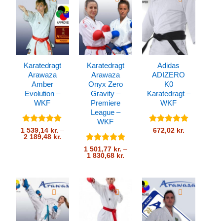
Karatedragt
Karatedragt
Adidas
Arawaza
Arawaza
ADIZERO
Amber
Onyx Zero
K0
Evolution –
Gravity –
Karatedragt –
WKF
Premiere
WKF
League –
WKF
Vurderet
Vurderet
1 539,14
kr.
–
672,02
kr.
Prisinterval:
2 189,48
kr.
4.94
ud af
4.89
ud af
1
5
5
Vurderet
539,14 kr.
1 501,77
kr.
–
Prisinterval:
til
1 830,68
kr.
4.9
ud af
1
2
5
501,77 kr.
189,48 kr.
til
1
830,68 kr.