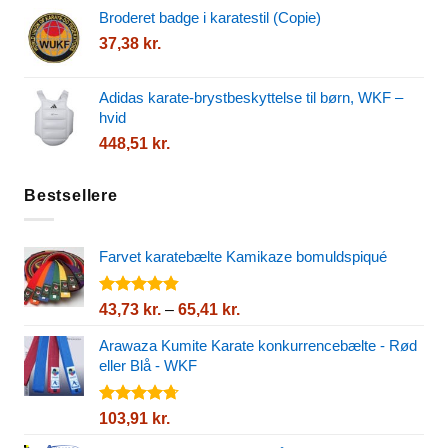
1
250,96 kr.
Broderet badge i karatestil (Copie)
606,42 kr.
37,38
kr.
til
1
950,28 kr.
Adidas karate-brystbeskyttelse til børn, WKF –
hvid
448,51
kr.
Bestsellere
Farvet karatebælte Kamikaze bomuldspiqué
Vurderet
Prisinterval:
43,73
kr.
–
65,41
kr.
4.80
ud af
43,73 kr.
5
Arawaza Kumite Karate konkurrencebælte - Rød
til
eller Blå - WKF
65,41 kr.
Vurderet
103,91
kr.
4.67
ud af