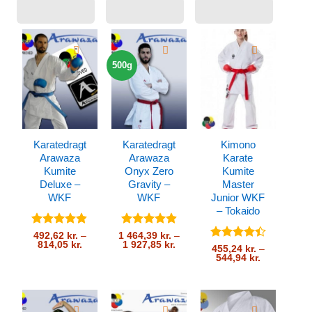
500g
Karatedragt
Karatedragt
Kimono
Arawaza
Arawaza
Karate
Kumite
Onyx Zero
Kumite
Deluxe –
Gravity –
Master
WKF
WKF
Junior WKF
– Tokaido
Vurderet
Vurderet
492,62
kr.
–
1 464,39
kr.
–
Prisinterval:
Prisinterval:
814,05
kr.
1 927,85
kr.
4.78
ud af
4.93
ud af
Vurderet
455,24
kr.
–
492,62 kr.
1
5
5
Prisinterval:
544,94
kr.
4.42
ud
til
464,39 kr.
455,24 kr.
af 5
814,05 kr.
til
til
1
544,94 kr.
927,85 kr.