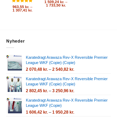
Vurderet
5
1 509,24
kr.
–
Prisinterval:
1 733,50
kr.
ud af 5
Vurderet
5
963,55
kr.
–
1
Prisinterval:
1 307,41
kr.
ud af 5
509,24 kr.
963,55 kr.
til
til
1
1
733,50 kr.
307,41 kr.
Nyheder
Karatedragt Arawaza Rev-X Reversible Premier
League WKF (Copie) (Copie)
Prisinterval:
2 070,48
kr.
–
2 540,82
kr.
2
Karatedragt Arawaza Rev-X Reversible Premier
070,48 kr.
League WKF (Copie) (Copie)
til
Prisinterval:
2 802,45
kr.
–
3 250,96
kr.
2
2
540,82 kr.
Karatedragt Arawaza Rev-X Reversible Premier
802,45 kr.
League WKF (Copie)
til
Prisinterval:
1 606,42
kr.
–
1 950,28
kr.
3