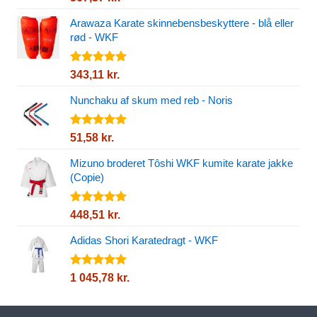
5.00
ud af
5
Arawaza Karate skinnebensbeskyttere - blå eller
rød - WKF
Vurderet
343,11
kr.
5.00
ud af
5
Nunchaku af skum med reb - Noris
Vurderet
51,58
kr.
5.00
ud af
5
Mizuno broderet Tôshi WKF kumite karate jakke
(Copie)
Vurderet
448,51
kr.
5.00
ud af
5
Adidas Shori Karatedragt - WKF
Vurderet
1 045,78
kr.
5.00
ud af
5