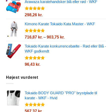
5
Arawaza karatehandsker blå eller rød - WKF
Vurderet
298,26
kr.
4.82
ud af
5
Kimono Karate Tokaido Kata Master - WKF
Vurderet
Prisinterval:
716,87
kr.
–
903,75
kr.
4.72
ud af
716,87 kr.
5
Tokaido Karate konkurrencebælte - Rød eller Blå -
til
WKF godkendt
903,75 kr.
Vurderet
96,43
kr.
4.72
ud af
5
Højest vurderet
Tokaido BODY GUARD "PRO" brystplade til
karate - WKF - Hvid
Vurderet
567,37
kr.