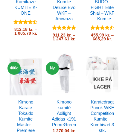
Kamikaze
Kumite
BUDO-
KUMITE K-
Deluxe Evo
FIGHT Elite
ONE
WKF –
Shiai – WKF
Arawaza
– Kumite
Vurderet
812,18
kr.
–
Prisinterval:
1 005,79
kr.
4.33
ud
Vurderet
5
Vurderet
911,23
kr.
–
455,99
kr.
–
812,18 kr.
af 5
Prisinterval:
Prisinterval:
1 247,61
kr.
665,29
kr.
ud af 5
4.5
ud af
til
911,23 kr.
455,99 kr.
5
1
til
til
005,79 kr.
1
665,29 kr.
247,61 kr.
400g
Ny
IKKE PÅ
LAGER
Kimono
Kimono
Karatedragt
Karate
kumité
Punok WKF
Tokaido
Adilight
Competition
Kumite
Adidas k191
Kumite –
Master –
PrimeGreen
Kombisæt 3
Premiere
stk.
1 270,04
kr.