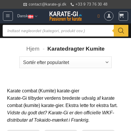
Fortsæt
contact@karate-gi.dk
+33 9 73 76 30 48
til
Dansk
indhold
Products
search
Hjem
-
Karatedragter Kumite
Karate combat (Kumite) karate-gier
Karate-Gi tilbyder verdens bredeste udvalg af karate
combat (kumite) karate-gier. Ekstra lette for ekstra fart.
Vidste du godt det? Karate-Gi er den officielle WKF-
distributør af Tokaido-mærket i Frankrig.