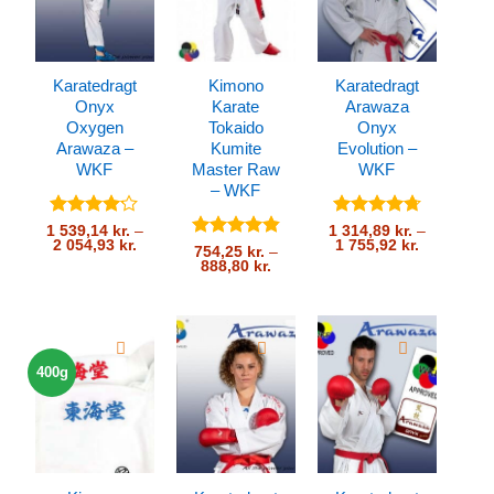
Karatedragt
Kimono
Karatedragt
Onyx
Karate
Arawaza
Oxygen
Tokaido
Onyx
Arawaza –
Kumite
Evolution –
WKF
Master Raw
WKF
– WKF
Vurderet
Vurderet
1 539,14
kr.
–
1 314,89
kr.
–
Prisinterval:
Prisinterval
2 054,93
kr.
1 755,92
kr.
4.13
ud
4.75
ud af
Vurderet
754,25
kr.
–
1
1
af 5
5
Prisinterval:
888,80
kr.
4.86
ud af
539,14 kr.
314,89 kr.
754,25 kr.
5
til
til
til
2
1
888,80 kr.
054,93 kr.
755,92 kr.
400g