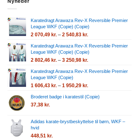
Nyheder
Karatedragt Arawaza Rev-X Reversible Premier
League WKF (Copie) (Copie)
Prisinterval:
2 070,49
kr.
–
2 540,83
kr.
2
Karatedragt Arawaza Rev-X Reversible Premier
070,49 kr.
League WKF (Copie) (Copie)
til
Prisinterval:
2 802,46
kr.
–
3 250,98
kr.
2
2
540,83 kr.
Karatedragt Arawaza Rev-X Reversible Premier
802,46 kr.
League WKF (Copie)
til
Prisinterval:
1 606,43
kr.
–
1 950,29
kr.
3
1
250,98 kr.
Broderet badge i karatestil (Copie)
606,43 kr.
37,38
kr.
til
1
950,29 kr.
Adidas karate-brystbeskyttelse til børn, WKF –
hvid
448,51
kr.