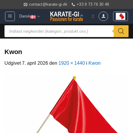
Fortsæt
contact@karate-gi.dk
+33 9 73 76 30 48
til
Dansk
indhold
Products
search
Kwon
Udgivet
7. april 2026
den
1920 × 1440
i
Kwon