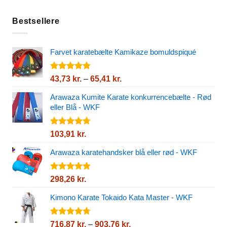
Bestsellere
Farvet karatebælte Kamikaze bomuldspiqué
Vurderet
Prisinterval:
43,73
kr.
–
65,41
kr.
4.80
ud af
43,73 kr.
5
Arawaza Kumite Karate konkurrencebælte - Rød
til
eller Blå - WKF
65,41 kr.
Vurderet
103,91
kr.
4.67
ud af
5
Arawaza karatehandsker blå eller rød - WKF
Vurderet
298,26
kr.
4.82
ud af
5
Kimono Karate Tokaido Kata Master - WKF
Vurderet
Prisinterval:
716,87
kr.
–
903,76
kr.