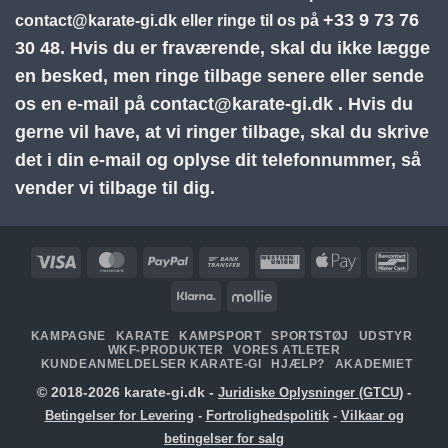
+33 9 73 76
contact@karate-gi.dk
eller ringe til os på
30 48.
Hvis du er fraværende, skal du ikke lægge
en besked, men ringe tilbage senere eller sende
os en e-mail på
contact@karate-gi.dk
. Hvis du
gerne vil have, at vi ringer tilbage, skal du skrive
det i din e-mail og oplyse dit telefonnummer, så
vender vi tilbage til dig.
Visa
MasterCard
PayPal
Bankoverførsel
Western
Apple
Banc
Union
Pay
Klarna
Mollie
KAMPAGNE
KARATE
KAMPSPORT
SPORTSTØJ
UDSTYR
WKF-PRODUKTER
VORES ATLETER
KUNDEANMELDELSER KARATE-GI
HJÆLP?
AKADEMIET
© 2018-2026 karate-gi.dk -
Juridiske Oplysninger (GTCU)
-
Betingelser for Levering
-
Fortrolighedspolitik
-
Vilkaar og
betingelser for salg