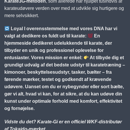
Karate3G-metoden
, som allerede har hjulpet tusindvis af
karateudøvere verden over med at udvikle sig hurtigere og
mere selvsikkert.
Loyal I overensstemmelse med vores DNA har vi
valgt at dedikere os fuldt ud til karate:
En
hjemmeside dedikeret udelukkende til karate, der
tilbyder en unik og professionel oplevelse for
entusiaster. Vores mission er enkel:
At tilbyde dig et
grundigt udvalg af det bedste udstyr til karatetræning –
kimonoer, beskyttelsesudstyr, tasker, bælter – fra
førende mærker, testet og godkendt af krævende
udøvere. Uanset om du er nybegynder eller sort bælte,
gør vi alt, hvad vi kan, for at sikre, at du kan udøve din
kunst under optimale forhold med komfort, effektivitet
og fornøjelse.
Vidste du det? Karate-Gi er en officiel WKF-distributør
af Tokaido-mærket.