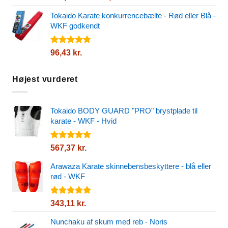
4.72
ud af
716,87 kr.
5
Tokaido Karate konkurrencebælte - Rød eller Blå -
til
WKF godkendt
903,76 kr.
Vurderet
96,43
kr.
4.72
ud af
5
Højest vurderet
Tokaido BODY GUARD "PRO" brystplade til
karate - WKF - Hvid
Vurderet
567,37
kr.
5.00
ud af
5
Arawaza Karate skinnebensbeskyttere - blå eller
rød - WKF
Vurderet
343,11
kr.
5.00
ud af
5
Nunchaku af skum med reb - Noris