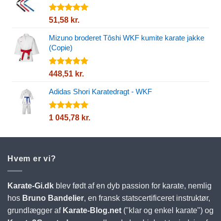
Vurderet
51,58
kr.
5.00
ud af
5
Mizuno broderet Tôshi WKF kumite karate jakke
(Copie)
Vurderet
448,51
kr.
5.00
ud af
5
Adidas Shori Karatedragt - WKF
Vurderet
1 045,78
kr.
5.00
ud af
5
Hvem er vi?
Karate-Gi.dk
blev født af en dyb passion for karate, nemlig
hos
Bruno Bandelier
, en fransk statscertificeret instruktør,
grundlægger af
Karate-Blog.net
("klar og enkel karate") og