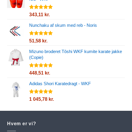
Vurderet
343,11
kr.
5.00
ud af
5
Nunchaku af skum med reb - Noris
Vurderet
51,58
kr.
5.00
ud af
5
Mizuno broderet Tôshi WKF kumite karate jakke
(Copie)
Vurderet
448,51
kr.
5.00
ud af
5
Adidas Shori Karatedragt - WKF
Vurderet
1 045,78
kr.
5.00
ud af
5
Hvem er vi?