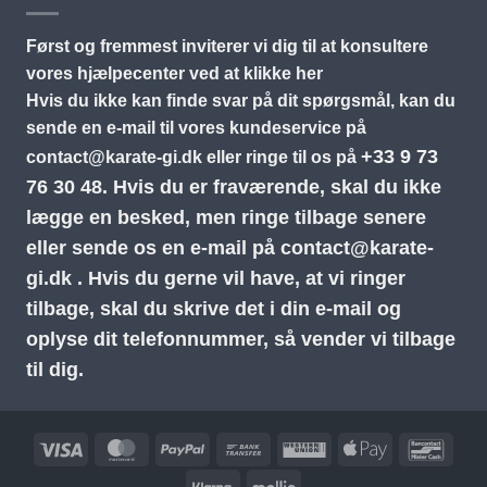
Først og fremmest inviterer vi dig til at konsultere
vores hjælpecenter ved at klikke her
Hvis du ikke kan finde svar på dit spørgsmål, kan du
sende en e-mail til vores kundeservice på
+33 9 73
contact@karate-gi.dk
eller ringe til os på
76 30 48.
Hvis du er fraværende, skal du ikke
lægge en besked, men ringe tilbage senere
eller sende os en e-mail på
contact@karate-
gi.dk
. Hvis du gerne vil have, at vi ringer
tilbage, skal du skrive det i din e-mail og
oplyse dit telefonnummer, så vender vi tilbage
til dig.
Visa
MasterCard
PayPal
Bankoverførsel
Western
Apple
Banc
Union
Pay
Klarna
Mollie