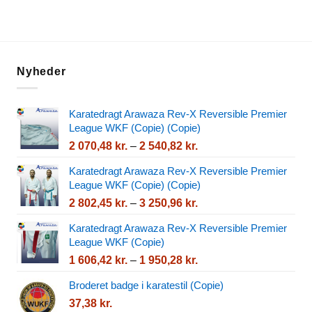
5
Nyheder
Karatedragt Arawaza Rev-X Reversible Premier
League WKF (Copie) (Copie)
Prisinterval:
2 070,48
kr.
–
2 540,82
kr.
2
Karatedragt Arawaza Rev-X Reversible Premier
070,48 kr.
League WKF (Copie) (Copie)
til
Prisinterval:
2 802,45
kr.
–
3 250,96
kr.
2
2
540,82 kr.
Karatedragt Arawaza Rev-X Reversible Premier
802,45 kr.
League WKF (Copie)
til
Prisinterval:
1 606,42
kr.
–
1 950,28
kr.
3
1
250,96 kr.
Broderet badge i karatestil (Copie)
606,42 kr.
37,38
kr.
til