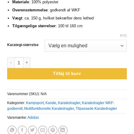
Materiale
: 100% polyester
Overensstemmelse
: godkendt af WKF
Vægt
: ca. 150 g, hvilket bekræfter dens lethed
Tilgængelige
størrelser
: 100 til 160 cm
RYD
Karategi-størrelse
Adidas K150 Karatedragt - WKF antal
Tilføj til kurv
Varenummer (SKU):
N/A
Kategorier:
Kampsport
,
Karate
,
Karatedragter
,
Karatedragter WKF-
godkendt
,
Multifunktionelle Karatedragter
,
Tilpassede Karatedragter
Varemærke:
Adidas