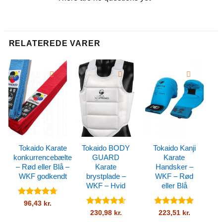
RELATEREDE VARER
Tokaido Karate
Tokaido BODY
Tokaido Kanji
konkurrencebælte
GUARD
Karate
– Rød eller Blå –
Karate
Handsker –
WKF godkendt
brystplade –
WKF – Rød
WKF – Hvid
eller Blå
Vurderet
96,43
kr.
4.72
ud af
Vurderet
Vurderet
5
230,98
kr.
223,51
kr.
5
4.61
ud af
ud af 5