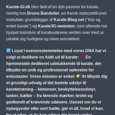
Karate-Gi.dk
blev født af en dyb passion for karate,
nemlig hos
Bruno Bandelier
, en fransk statscertificeret
instruktør, grundlægger af
Karate-Blog.net
("klar og
enkel karate") og
Karate3G-metoden
, som allerede har
hjulpet tusindvis af karateudøvere verden over med at
udvikle sig hurtigere og mere selvsikkert.
Loyal I overensstemmelse med vores DNA har vi
valgt at dedikere os fuldt ud til karate:
En
hjemmeside dedikeret udelukkende til karate, der
tilbyder en unik og professionel oplevelse for
entusiaster. Vores mission er enkel:
At tilbyde dig
et grundigt udvalg af det bedste udstyr til
karatetræning – kimonoer, beskyttelsesudstyr,
tasker, bælter – fra førende mærker, testet og
godkendt af krævende udøvere. Uanset om du er
nybegynder eller sort bælte, gør vi alt, hvad vi kan,
for at sikre, at du kan udøve din kunst under