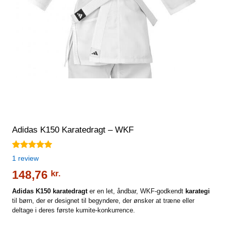
Adidas K150 Karatedragt – WKF
Bedømt
1
1
review
som
5.00
ud af 5
148,76
kr.
baseret på
kundebedømmelse
Adidas K150 karatedragt
er en let, åndbar, WKF-godkendt
karategi
til børn, der er designet til begyndere, der ønsker at træne eller
deltage i deres første kumite-konkurrence.