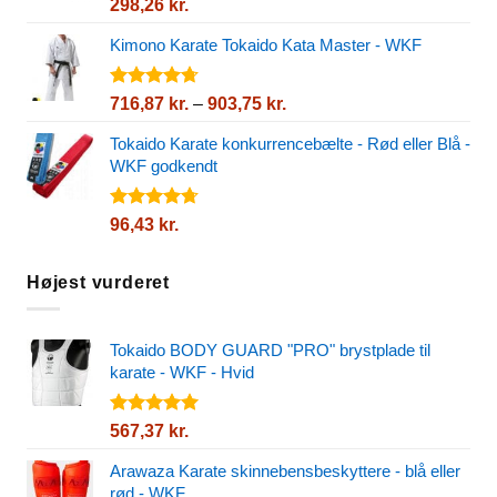
Vurderet
298,26
kr.
4.82
ud af
5
Kimono Karate Tokaido Kata Master - WKF
Vurderet
Prisinterval:
716,87
kr.
–
903,75
kr.
4.72
ud af
716,87 kr.
5
Tokaido Karate konkurrencebælte - Rød eller Blå -
til
WKF godkendt
903,75 kr.
Vurderet
96,43
kr.
4.72
ud af
5
Højest vurderet
Tokaido BODY GUARD "PRO" brystplade til
karate - WKF - Hvid
Vurderet
567,37
kr.
5.00
ud af
5
Arawaza Karate skinnebensbeskyttere - blå eller
rød - WKF