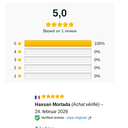
5,0
Based on 1 review
5
100%
4
0%
3
0%
2
0%
1
0%
Vurderet
5
Hassan Mortada
(Achat vérifié)
–
ud af 5
24. februar 2026
Verified review -
view original