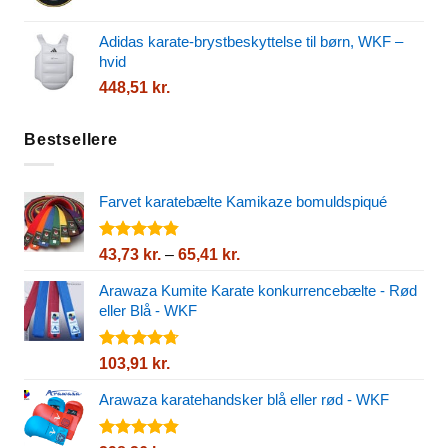
1
950,28 kr.
Adidas karate-brystbeskyttelse til børn, WKF –
hvid
448,51
kr.
Bestsellere
Farvet karatebælte Kamikaze bomuldspiqué
Vurderet
Prisinterval:
43,73
kr.
–
65,41
kr.
4.80
ud af
43,73 kr.
5
Arawaza Kumite Karate konkurrencebælte - Rød
til
eller Blå - WKF
65,41 kr.
Vurderet
103,91
kr.
4.67
ud af
5
Arawaza karatehandsker blå eller rød - WKF