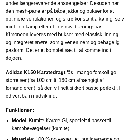
under længerevarende anstrengelser. Desuden har
den mesh-paneler på både jakke og bukser for at
optimere ventilationen og sikre konstant afkøling, selv
midt i en kamp eller et intensivt træningspas.
Kimonoen leveres med bukser med elastisk linning
og integreret snøre, som giver en nem og behagelig
pasform. Det er et komplet sæt til at komme ind i
dojoen.
Adidas K150 Karatedragt
fås i mange forskellige
størrelser (fra 100 cm til 160 cm afhængigt af
forhandleren), så den vil helt sikkert passe perfekt til
ethvert barn i udvikling.
Funktioner :
Model
: Kumite Karate-Gi, specielt tilpasset til
kampbevægelser (kumite)
Materiale
: 100 % polyester, let, hurtigtørrende og